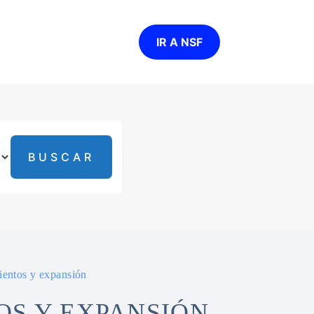
IR A NSF
ientos y expansión
S Y EXPANSIÓN