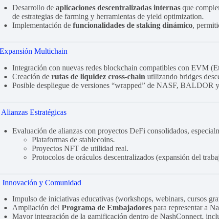
Desarrollo de
aplicaciones descentralizadas internas
que compleme
de estrategias de farming y herramientas de yield optimization.
Implementación de
funcionalidades de staking dinámico
, permit
 Expansión Multichain
Integración con nuevas redes blockchain compatibles con EVM (E
Creación de
rutas de liquidez cross-chain
utilizando bridges desc
Posible despliegue de versiones “wrapped” de NASF, BALDOR y G
️ Alianzas Estratégicas
Evaluación de alianzas con proyectos DeFi consolidados, especial
Plataformas de stablecoins.
Proyectos NFT de utilidad real.
Protocolos de oráculos descentralizados (expansión del traba
 Innovación y Comunidad
Impulso de iniciativas educativas (workshops, webinars, cursos gra
Ampliación del
Programa de Embajadores
para representar a N
Mayor integración de la gamificación dentro de NashConnect, inclu