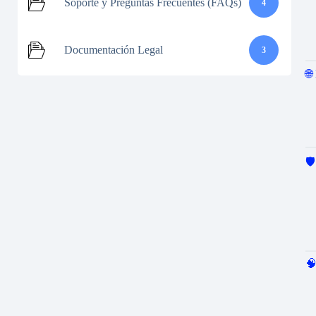
Soporte y Preguntas Frecuentes (FAQs)
4
Documentación Legal
3
🌐
🛡
🧠