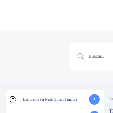
Saltar
al
contenido
In
Bienvenida a Nash Smart Finance
4