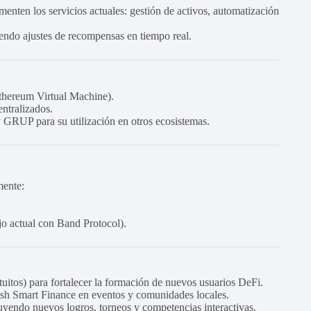
nten los servicios actuales: gestión de activos, automatización
iendo ajustes de recompensas en tiempo real.
thereum Virtual Machine).
entralizados.
RUP para su utilización en otros ecosistemas.
mente:
jo actual con Band Protocol).
tuitos) para fortalecer la formación de nuevos usuarios DeFi.
ash Smart Finance en eventos y comunidades locales.
yendo nuevos logros, torneos y competencias interactivas.