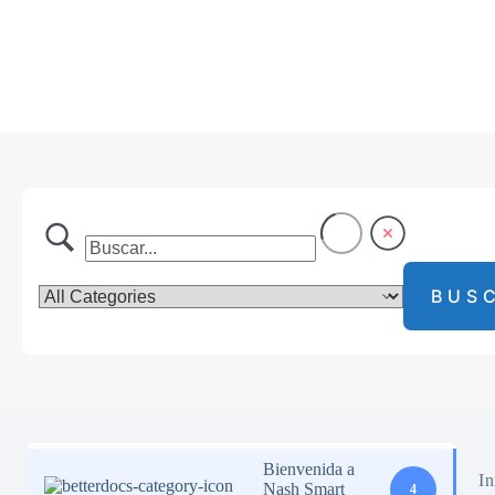
Saltar
al
contenido
Bienvenida a
In
Nash Smart
4